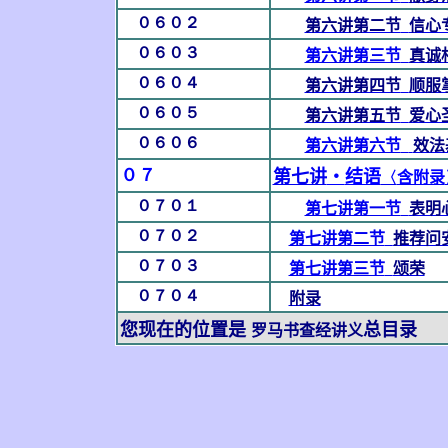
０６０２
第六讲第二节
信心
０６０３
第六讲第三节
真诚
０６０４
第六讲第四节
顺服
０６０５
第六讲第五节
爱心
０６０６
第六讲第六节
效法
０７
第七讲
‧
结语
〈
含附录
０７０１
第七讲第一节
表明
０７０２
第七讲第二节
推荐问
０７０３
第七讲第三节
颂荣
０７０４
附录
您现在的位置是
总目录
罗马书查经讲义