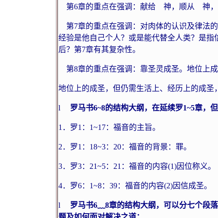
第
6
章的重点在强调：献给 神，顺从 神，
第
7
章的重点在强调：对肉体的认识及律法的
经验是他自己个人？或是能代替全人类？是指
后？第
7
章有其复杂性。
第
8
章的重点在强调：靠圣灵成圣。地位上成
地位上的成圣，但仍需生活上、经历上的成圣
l
罗马书
6~8
的结构大纲，在延续罗
1~5
章，但
1
．罗
1
：
1~17
：福音的主旨。
2
．罗
1
：
18~3
：
20
：福音的背景：罪。
3
．罗
3
：
21~5
：
21
：福音的内容
(1)
因位称义。
4
．罗
6
：
1~8
：
39
：福音的内容
(2)
因信成圣。
l
罗马书
6
﹏
8
章的结构大纲，可以分七个段落
题及如何面对解决之道：