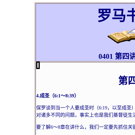
罗马
0401
第四
第
4.
成圣（
6:1
～
8:39
）
保罗谈到当一个人要成圣时（
6:19
，以至成圣
对诸多不同的问题，事实上也是我们基督徒生
要了解
6
～
8
章在讲什么，我们一定要先抓住关