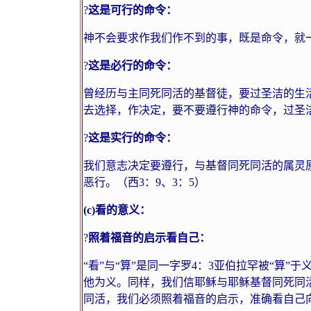
?
这是可行的命令：
神不会要求作我们作不到的事，既是命令，就
?
这是必行的命令：
曾经历与主同死同活的基督徒，要过圣洁的生
去选择，作决定，要不要遵行神的命令，过圣
?
这是实行的命令：
我们意志决定要遵行，与基督同死同活的属灵原
恶行。（西
3
：
9
、
3
：
5
）
(c)
看的意义：
?
照着福音的启示看自己：
“看”与“算”是同一字罗
4
：
3
亚伯拉罕被“算”于
他为义。同样，我们信耶稣与耶稣基督同死同
同活，我们必须照着福音的启示，准确看自己