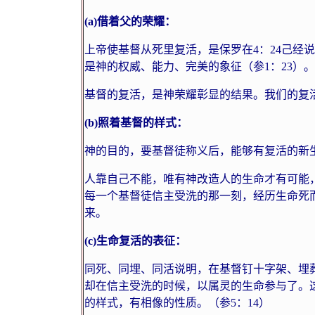
(a)
借着父的荣耀：
上帝使基督从死里复活，是保罗在
4
：
24
己经说
是神的权威、能力、完美的象征（参
1
：
23
）。
基督的复活，是神荣耀彰显的结果。我们的复
(b)
照着基督的样式：
神的目的，要基督徒称义后，能够有复活的新
人靠自己不能，唯有神改造人的生命才有可能
每一个基督徒信主受洗的那一刻，经历生命死
来。
(c)
生命复活的表征：
同死、同埋、同活说明，在基督钉十字架、埋
却在信主受洗的时候，以属灵的生命参与了。
的样式，有相像的性质。（参
5
：
14
）