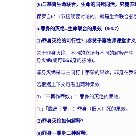
(6)
与基督生命联合，生命的同死同活，究竟表
保罗自
6
：
7
节接续要讨论的，就是生命联合必
b.
罪身的灭绝
--
生命联合的果效（
6:6-7
）
(1)
罪身灭绝的可行性？
(
参黄子嘉牧师课堂讲义
关于罪身灭绝，不同的立场有不同的解释产生
身灭绝
(
或可说罪身的拔除
)
。
罪身灭绝是与主同钉十字架的果效，罪身在罗
若根据上下文可看出两种果效
:
(i)
「不再作罪奴」：罪身的灭绝的果效。
(
ii
)
「脱离了罪」：罪身（旧人）死的果效。
(2)
罪身灭绝如何解释？
(a)
罪身
—
罪身三种解释：