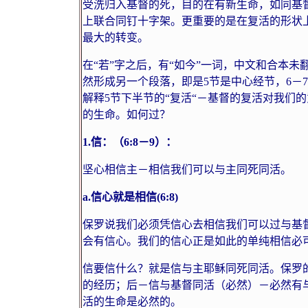
受洗归入基督的死，目的在有新生命，如同基
上联合同钉十字架。更重要的是在复活的形状
最大的转变。
在“若”字之后，有“如今”一词，中文和合本
然形成另一个段落，即是
5
节是中心经节，
6
－
7
解释
5
节下半节的“复活“－基督的复活对我们
的生命。如何过？
1.
信：（
6:8
－
9
）：
坚心相信主－相信我们可以与主同死同活。
a.
信心就是相信
(6:8)
保罗说我们必须凭信心去相信我们可以过与基
会有信心。我们的信心正是如此的单纯相信必
信要信什么？就是信与主耶稣同死同活。保罗
的经历；后－信与基督同活（必然）－必然有
活的生命是必然的。