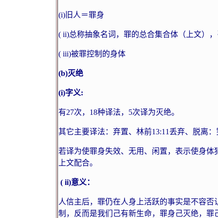
(i)
旧人＝罪身
(
ii
)
总称抽象名词，罪的总合集合体（上文），
(
iii
)
被罪控制的身体
(b)
灭绝
(i)
字义
:
有
27
次，
18
种译法，
5
次译为灭绝。
其它主要译法：弃置、林前
13:11
丢弃、脱离：
若译为使罪身失效、无用、闲置，表示使身体
上文配合。
(
ii
)
意义：
人信主后，罪仍在人身上活跃的事实是不容否
制，反而是我们己有新生命，罪身己灭绝，罪