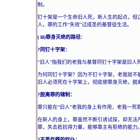
制。
钉十架是一个生命旧人死，新人生的起点，但
人，罪的工作“失效”过成圣的基督徒生活。
(
iii
)
罪身灭绝的路径
：
?
同钉十字架：
“旧人”指我们的老我与基督同钉十字架是旧人
为何同钉十字架？因为不钉十字架，老我就不
旧人必须死在十字架上，彻底使罪身灭绝，脱
?
脱离罪的辖制：
罪只能在“旧人”老我的身上有作用，老我一死
在新人的身上，罪虽然不断引诱试探，却无法产
罪，失去扺抗得力量，能够靠主有拒绝的能力
?
不再作罪的奴仆：