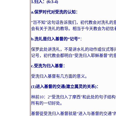
1.
归入：
(6:3-4)
a.
保罗时代对受洗的认知：
“岂不知”这句话告诉我们，初代教会对洗礼的
会有关于洗礼的教导。相当于今天教会为初信者
b.
洗礼是归入基督的“记号”
：
保罗此处讲洗礼，不是讲水礼的动作或仪式等问
记号，初代教会都明白“受洗归入耶稣基督”的
c.
受洗为归入基督：
受洗归入基督有几方面的意义。
(1)
进入基督的交通
(
建立属灵的关系
)
：
林前
10
：
2
“受洗归入了摩西”和此处的句子结
所有的一切好处。
基督徒受洗归入基督就是“进入与基督的交通”