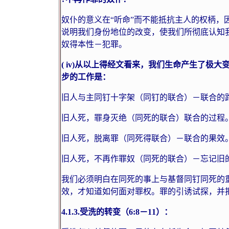
奴仆的意义在“听命”而不能抵抗主人的权柄，
说明我们身份地位的改变，使我们所彻底认知
奴得本性－犯罪。
(
iv
)
从以上得经文看来，我们生命产生了极大
步的工作是：
旧人与主同钉十字架（同钉的联合）－联合的
旧人死，罪身灭绝（同死的联合）联合的过程
旧人死，脱离罪（同死得联合）－联合的果效
旧人死，不再作罪奴（同死的联合）－忘记旧
我们必须明白在同死的事上与基督同钉同死的
效，才知道如何面对罪权。罪的引诱试探，并
4.1.3.
受洗的转变（
6:8
－
11
）：