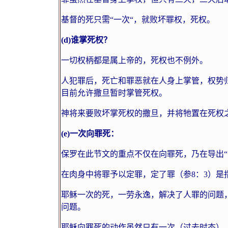
基督的死只需“一次“，就败坏罪权，死权。
(d)
谁掌死权？
一切权柄都是属上帝的，死权也不例外。
人犯罪后，死亡和罪恶就在人身上掌管，权势
目前允许撒旦暂时掌管死权。
神将来要败坏掌死权的撒旦，并将牠置在死权
(e)
一次向罪死：
保罗在此节文的重点不仅在向罪死，乃在导出“
在肉身中将罪予以定罪，定了罪（参
8
：
3
）是
耶稣一次的死，一劳永逸，解决了人罪的问题
问题。
耶稣向罪死的动作虽然只有一次（过去时态）