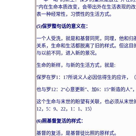
“内在生命本质改变，会带出外在生活表现的改
表一种经常性，习惯性的生活方式。
(5)
保罗整句话的意义在：
一个人受洗，就是和基督同死，同埋，他和归
关系，生命和生活都脱离了旧的样式。但这目
与以前不同，进入新的景况。
生命的新样，与新的生活方式，就是
:
保罗在罗
1
：
17
所说义人必因信得生的应许，（
也与罗
12
：
2
“心意更新”、加
6
：
15
“新造的人”
这个生命与末世的盼望有关联，也必须从末世
12
，
5
：
9
、
22
，
1
：
1
、
15
）
(6)
照基督复活的样式：
基督的复活，是基督徒比照的原样式。