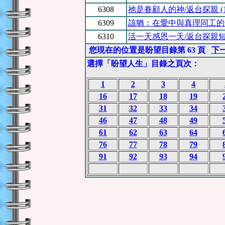
6308
祂是眷顧人的神/返台探親 (1
6309
該猶：在愛中與真理同工的
6310
活一天感恩一天/返台探親短宣
您現在的位置是盼望目錄第 63 頁
下
選擇「盼望人生」目錄之頁次：
1
2
3
4
16
17
18
19
31
32
33
34
46
47
48
49
61
62
63
64
76
77
78
79
91
92
93
94