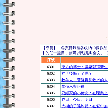
〈
【導覽】：各頁目錄裡各收納10個作
中的任一題目，就可以閱讀其 全文。〈例
序號
6301
東方的博士：謙卑朝拜新生
6302
神「後悔」了嗎？
6303
牧羊人：警醒得見救恩的人
6304
拿俄米與路得
6305
乃縵家的小侍女：在職業上
6306
昨日、今日、明日
6307
大衛的子孫約瑟：在愛中無