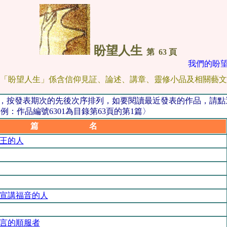
盼望人生
第 63 頁
我們的盼望
「盼望人生」係含信仰見証、論述、講章、靈修小品及相關藝文
品，按發表期次的先後次序排列，如要閱讀最近發表的作品，請
：作品編號6301為目錄第63頁的第1篇〉
篇 名
王的人
宣講福音的人
言的順服者