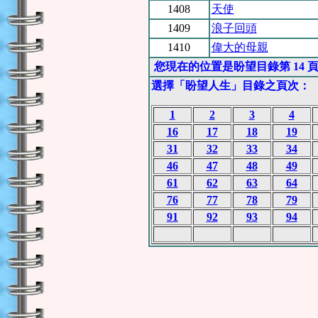
1408
天使
1409
浪子回頭
1410
偉大的母親
您現在的位置是盼望目錄第 14 
選擇「盼望人生」目錄之頁次：
1
2
3
4
16
17
18
19
31
32
33
34
46
47
48
49
61
62
63
64
76
77
78
79
91
92
93
94