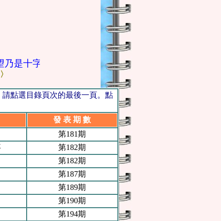
乃是十字架，我們擁有這個，就擁有一切，十字架是
〉
，請點選目錄頁次的最後一頁。點
發 表 期 數
第181期
事
第182期
第182期
第187期
第189期
第190期
第194期