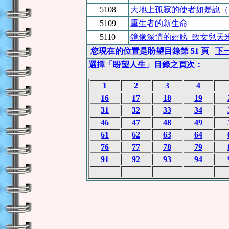
5108
大地上孤寂的使者如是說（
5109
重生者的新生命
5110
鏡像深情的翅膀 致女兒天
您現在的位置是盼望目錄第 51 頁
下
選擇「盼望人生」目錄之頁次：
1
2
3
4
16
17
18
19
31
32
33
34
46
47
48
49
61
62
63
64
76
77
78
79
91
92
93
94