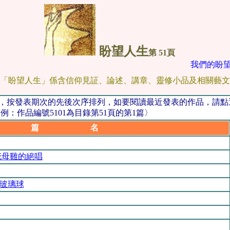
盼望人生
第 51頁
我們的盼望
「盼望人生」係含信仰見証、論述、講章、靈修小品及相關藝文
品，按發表期次的先後次序排列，如要閱讀最近發表的作品，請
：作品編號5101為目錄第51頁的第1篇〉
篇 名
花母雞的絕唱
玻璃球