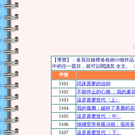
〈
【導覽】：各頁目錄裡各收納10個作
中的任一題目，就可以閱讀其 全文。〈例
序號
5101
同床異夢的信仰
5102
不能停止的心痛 ：我的蘆
5103
這是甚麼世代〈上〉
5104
我的孤獨：破碎了美麗的花
5105
這是甚麼世代〈 中〉
5106
燒磚窯旁有蔭涼樹：張班長
5107
這是甚麼世代〈 下〉