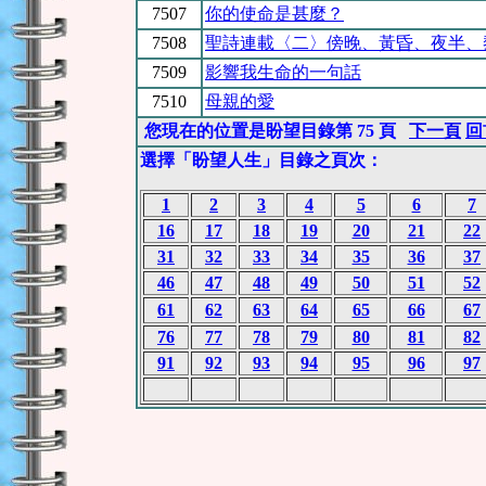
7507
你的使命是甚麼？
7508
聖詩連載〈二〉傍晚、黃昏、夜半、
7509
影響我生命的一句話
7510
母親的愛
您現在的位置是盼望目錄第 75 頁
下一頁
回
選擇「盼望人生」目錄之頁次：
1
2
3
4
5
6
7
16
17
18
19
20
21
22
31
32
33
34
35
36
37
46
47
48
49
50
51
52
61
62
63
64
65
66
67
76
77
78
79
80
81
82
91
92
93
94
95
96
97