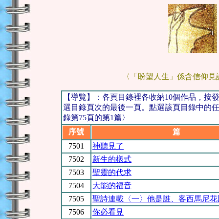
〈「盼望人生」係含信仰見
【導覽】：各頁目錄裡各收納10個作品，按
選目錄頁次的最後一頁。點選該頁目錄中的任一
錄第75頁的第1篇〉
序號
篇 
7501
神聽見了
7502
新生的樣式
7503
聖靈的代求
7504
大能的福音
7505
聖詩連載〈一〉他是誰、客西馬尼花
7506
你必看見