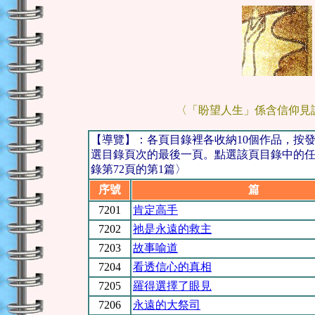
〈「盼望人生」係含信仰見
【導覽】：各頁目錄裡各收納10個作品，按
選目錄頁次的最後一頁。點選該頁目錄中的任一
錄第72頁的第1篇〉
序號
篇 
7201
肯定高手
7202
祂是永遠的救主
7203
故事喻道
7204
看透信心的真相
7205
羅得選擇了眼見
7206
永遠的大祭司