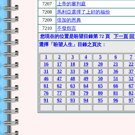
7207
上帝的審判庭
7208
馬利亞選擇了上好的福份
7209
倍加的恩典
7210
不發怨言
您現在的位置是盼望目錄第 72 頁
下一頁
回
選擇「盼望人生」目錄之頁次：
1
2
3
4
5
6
7
16
17
18
19
20
21
22
31
32
33
34
35
36
37
46
47
48
49
50
51
52
61
62
63
64
65
66
67
76
77
78
79
80
81
82
91
92
93
94
95
96
97