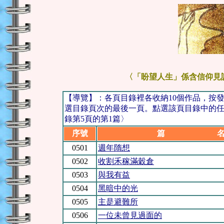
〈「盼望人生」係含信仰見
【導覽】：各頁目錄裡各收納10個作品，按
選目錄頁次的最後一頁。點選該頁目錄中的任一
錄第5頁的第1篇〉
序號
篇 
0501
週年隋想
0502
收割禾稼滿穀倉
0503
與我有益
0504
黑暗中的光
0505
主是避難所
0506
一位未曾見過面的