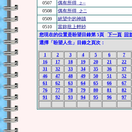
0507
偶有所得
之一
0508
偶有所得
之二
0509
絕望中的神蹟
0510
當妳批上輕紗
您現在的位置是盼望目錄第 5頁
下一頁
回
選擇「盼望人生」目錄之頁次：
1
2
3
4
5
6
7
16
17
18
19
20
21
22
31
32
33
34
35
36
37
46
47
48
49
50
51
52
61
62
63
64
65
66
67
76
77
78
79
80
81
82
91
92
93
94
95
96
97