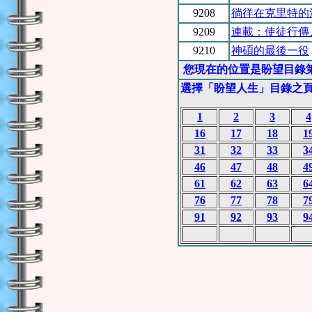
9208
徜徉在克里特的
9209
連載：使徒行傳
9210
神碩的最後一役
您現在的位置是盼望目錄第
選擇「盼望人生」目錄之
1
2
3
4
16
17
18
1
31
32
33
3
46
47
48
4
61
62
63
6
76
77
78
7
91
92
93
9