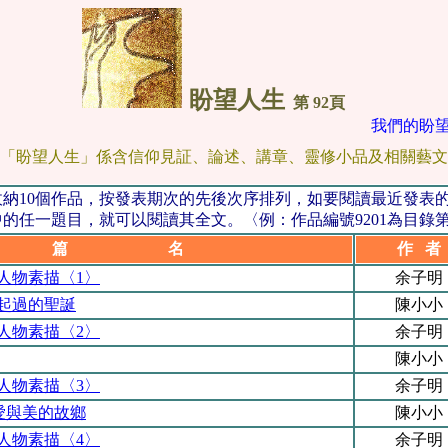
盼望人生
第 92頁
我們的盼望
「盼望人生」係含信仰見証、論述、講章、靈修小品及相關藝文
納10個作品，按發表期次的先後次序排列，如要閱讀最近發表
的任一題目，就可以閱讀其全文。〈例：作品編號9201為目錄第
篇 名
作 者
人物素描〈1〉
余子明
起過的聖誕
陳小小
人物素描〈2〉
余子明
陳小小
人物素描〈3〉
余子明
愛與美的故鄉
陳小小
人物素描〈4〉
余子明