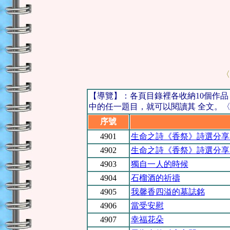
〈
【導覽】：各頁目錄裡各收納10個作
中的任一題目，就可以閱讀其 全文。〈例
序號
4901
生命之詩《香祭》詩選分享
4
902
生命之詩《香祭》詩選分享
4
903
獨自一人的時候
4
904
石榴酒的祈禱
4905
我馨香四溢的墓誌銘
4906
當受安慰
4907
幸福花朵