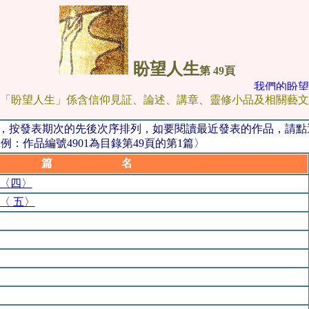
盼望人生
第 49頁
我們的盼望
「盼望人生」係含信仰見証、論述、講章、靈修小品及相關藝文
品，按發表期次的先後次序排列，如要閱讀最近發表的作品，請
：作品編號4901為目錄第49頁的第1篇〉
篇 名
〈四〉
〈 五〉