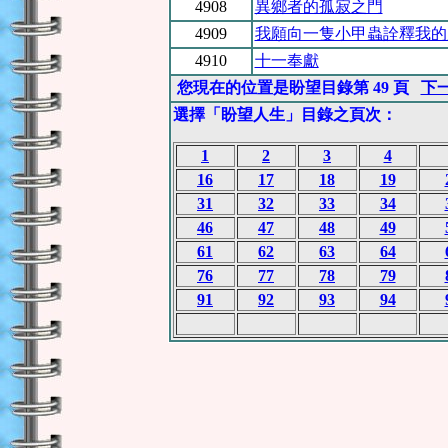
4908
異鄉者的孤寂之門
4909
我願向一隻小甲蟲詮釋我的
4910
十一奉獻
您現在的位置是盼望目錄第 49 頁
下
選擇「盼望人生」目錄之頁次：
1
2
3
4
16
17
18
19
31
32
33
34
46
47
48
49
61
62
63
64
76
77
78
79
91
92
93
94