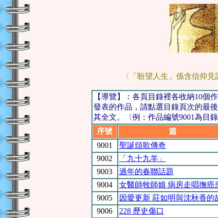
〈「盼望人生」係含信仰見
【導覽】：各頁目錄裡各收納10個
發表的作品，請點選目錄頁次的最後
其全文。〈例：作品編號9001為目錄
序號
篇 
9001
聖誕頌歌傳奇
9002
「九十九羊」
9003
過年的春聯話題
9004
女醫師牧師娘 病房走唱撫癌
9005
因愛更新 莊如明與沈秋香的
9006
228 歷史傷口