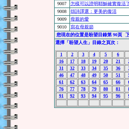
9007
怎樣可以證明耶穌確實復活
9008
頌詩譯選：更美的復活
9009
母親的愛
9010
寫在母親節
您現在的位置是盼望目錄第 90頁
選擇「盼望人生」目錄之頁次：
1
2
3
4
5
6
16
17
18
19
20
21
31
32
33
34
35
36
46
47
48
49
50
51
61
62
63
64
65
66
76
77
78
79
80
81
91
92
93
94
95
96