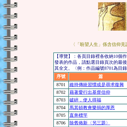
〈「盼望人生」係含信仰見
【導覽】：各頁目錄裡各收納10個
發表的作品，請點選目錄頁次的最後
其全文。〈例：作品編號8701為目錄
序號
篇 
8701
維持傳統習慣或是尋求復興
8702
藉著愛行出基督信仰
8703
破碎，使人得福
8704
馬其頓教會樂捐的厚恩
8705
直奔標竿
8706
除舊佈新〈另三題〉