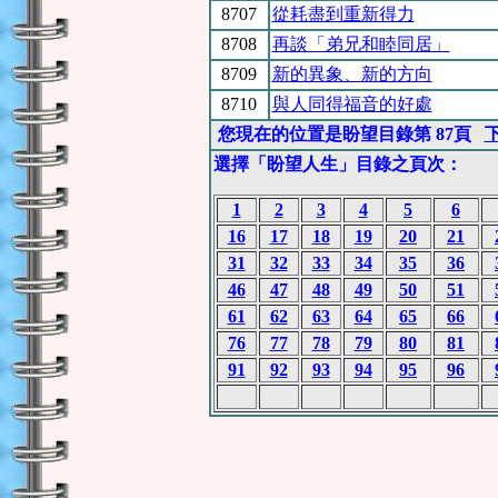
8707
從耗盡到重新得力
8708
再談「弟兄和睦同居」
8709
新的異象、新的方向
8710
與人同得福音的好處
您現在的位置是盼望目錄第 87頁
選擇「盼望人生」目錄之頁次：
1
2
3
4
5
6
16
17
18
19
20
21
31
32
33
34
35
36
46
47
48
49
50
51
61
62
63
64
65
66
76
77
78
79
80
81
91
92
93
94
95
96