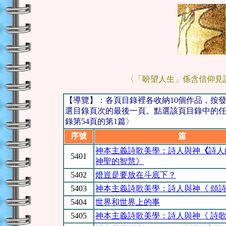
〈「盼望人生」係含信仰見
【導覽】：各頁目錄裡各收納10個作品，按
選目錄頁次的最後一頁。點選該頁目錄中的任一
錄第54頁的第1篇〉
序號
篇 
神本主義詩歌美學：詩人與神
《
詩人
5401
神聖的智慧》
5402
燈豈是要放在斗底下？
5403
神本主義詩歌美學：詩人與神
《 頌
5404
世界和世界上的事
5405
神本主義詩歌美學：詩人與神
《 詩