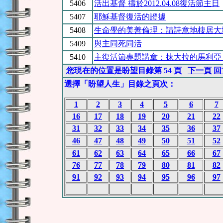
5406
活出基督 禱於2012.04.08復活節主日
5407
耶穌基督復活的證據
5408
生命學的美善倫理：請詩意地棲居大
5409
與主同死同活
5410
主復活節專題講章：抹大拉的馬利亞 
您現在的位置是盼望目錄第 54 頁
下一頁
回
選擇「盼望人生」目錄之頁次：
1
2
3
4
5
6
7
16
17
18
19
20
21
22
31
32
33
34
35
36
37
46
47
48
49
50
51
52
61
62
63
64
65
66
67
76
77
78
79
80
81
82
91
92
93
94
95
96
97