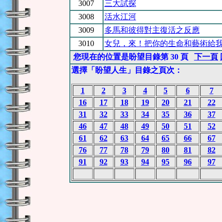
3007
三大試探
3008
活水江河
3009
多馬和彼得對主復活之反應
3010
女兒，來！把你的生命和藝術給
您現在的位置是盼望目錄第 30 頁
下一頁
選擇「盼望人生」目錄之頁次：
1
2
3
4
5
6
7
16
17
18
19
20
21
22
31
32
33
34
35
36
37
46
47
48
49
50
51
52
61
62
63
64
65
66
67
76
77
78
79
80
81
82
91
92
93
94
95
96
97