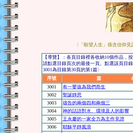
〈「盼望人生」係含信仰見
【導覽】：各頁目錄裡各收納10個作品，
請點選目錄頁次的最後一頁。點選該頁目錄
3001為目錄第30頁的第1篇〉
序號
篇 
3001
有一嬰孩為我們而生
3002
聖誕靜思
3003
禱告的兩個四和兩個三
3004
神的話語對水、環境及人的影響
3005
王永慶的一家全力為主作見證
3006
耶穌平靜風浪