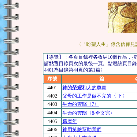
〈「盼望人生」係含信仰見
【導覽】：各頁目錄裡各收納10個作品，
請點選目錄頁次的最後一頁。點選該頁目錄
4401為目錄第44頁的第1篇〉
序號
篇 
4401
神的榮耀和人的尊貴
44
02
父母的工作是做不完的〈 下〉
44
03
生命的雲翳〈7〉
44
04
生命的雲翳〈8‧全文完〉
4405
舊曆年
4406
神用笑臉幫助我們