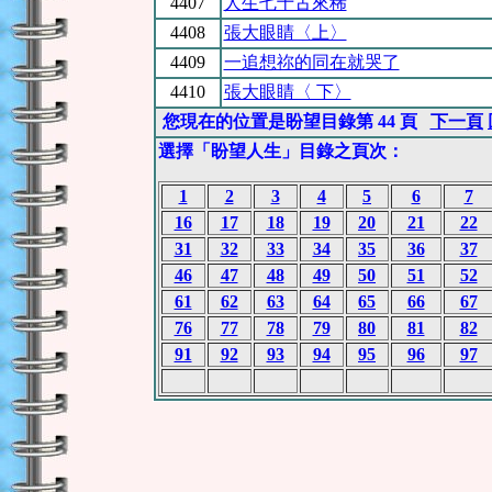
4407
人生七十古來稀
4408
張大眼睛〈上〉
4409
一追想祢的同在就哭了
4410
張大眼睛〈 下〉
您現在的位置是盼望目錄第 44 頁
下一頁
選擇「盼望人生」目錄之頁次：
1
2
3
4
5
6
7
16
17
18
19
20
21
22
31
32
33
34
35
36
37
46
47
48
49
50
51
52
61
62
63
64
65
66
67
76
77
78
79
80
81
82
91
92
93
94
95
96
97