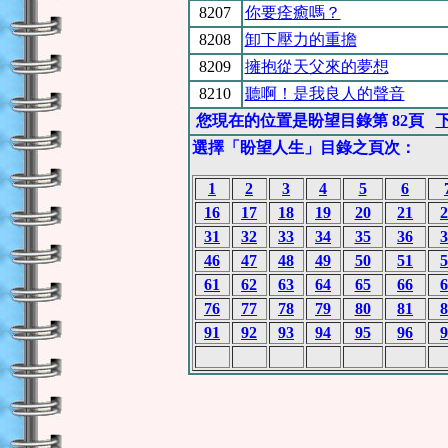
8207
你要痊癒嗎？
8208
卸下壓力的重擔
8209
擁抱從天父來的夢想
8210
聽啊！是我良人的聲音
您現在的位置是盼望目錄第 82頁
選擇「盼望人生」目錄之頁次：
1
2
3
4
5
6
16
17
18
19
20
21
2
31
32
33
34
35
36
3
46
47
48
49
50
51
5
61
62
63
64
65
66
6
76
77
78
79
80
81
8
91
92
93
94
95
96
9