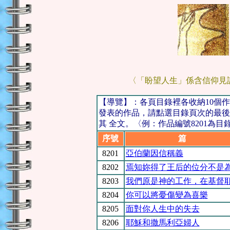
〈「盼望人生」係含信仰見
【導覽】：各頁目錄裡各收納10個
發表的作品，請點選目錄頁次的最後
其 全文。〈例：作品編號8201為目
序號
篇 
8201
亞伯蘭因信稱義
8202
焉知妳得了王后的位分不是
8203
我們原是神的工作，在基督
8204
你可以將憂傷變為喜樂
8205
面對你人生中的失去
8206
耶穌和撒馬利亞婦人