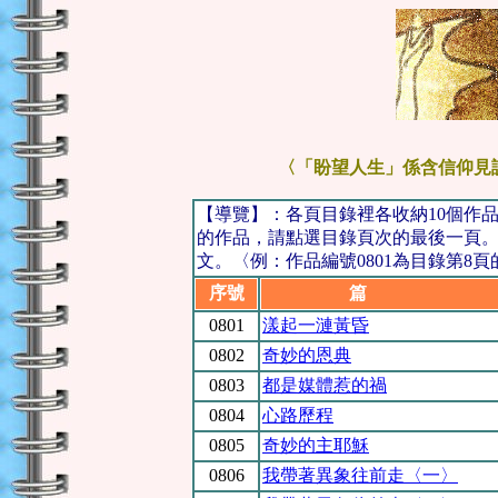
〈「盼望人生」係含信仰見
【導覽】：各頁目錄裡各收納10個作
的作品，請點選目錄頁次的最後一頁。
文。〈例：作品編號0801為目錄第8頁
序號
篇 
0801
漾起一漣黃昏
0802
奇妙的恩典
0803
都是媒體惹的禍
0804
心路歷程
0805
奇妙的主耶穌
0806
我帶著異象往前走〈一〉