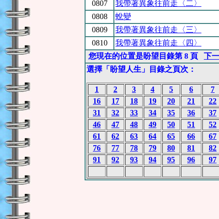
0807
我帶著異象往前走〈二〉
0808
蛻變
0809
我帶著異象往前走〈三〉
0810
我帶著異象往前走〈四〉
您現在的位置是盼望目錄第 8 頁
下
選擇「盼望人生」目錄之頁次：
1
2
3
4
5
6
7
16
17
18
19
20
21
22
31
32
33
34
35
36
37
46
47
48
49
50
51
52
61
62
63
64
65
66
67
76
77
78
79
80
81
82
91
92
93
94
95
96
97