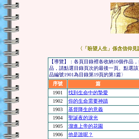
〈「盼望人生」係含信仰見
【導覽】：各頁目錄裡各收納10個作品
品，請點選目錄頁次的最後一頁。點選該
品編號1901為目錄第19頁的第1篇〉
序號
篇 
1901
找到生命中的摯愛
1902
你的生命需要神蹟
1903
基督降生的意義
1904
聖誕夜的淚光
1905
溜進上帝的花園
1906
他是誰呢？