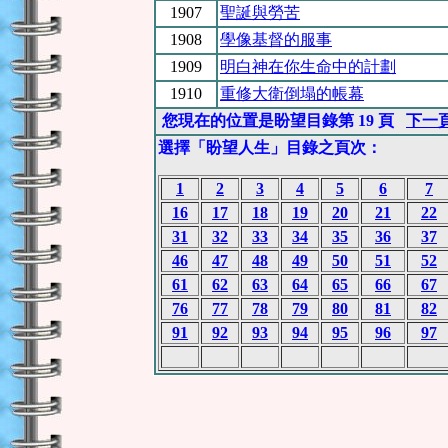
1907
聖誕與勞苦
1908
學像基督的服事
1909
明白神在你生命中的計劃
1910
重修大衛倒塌的帳幕
您現在的位置是盼望目錄第 19 頁
下一
選擇「盼望人生」目錄之頁次：
1
2
3
4
5
6
7
16
17
18
19
20
21
22
31
32
33
34
35
36
37
46
47
48
49
50
51
52
61
62
63
64
65
66
67
76
77
78
79
80
81
82
91
92
93
94
95
96
97