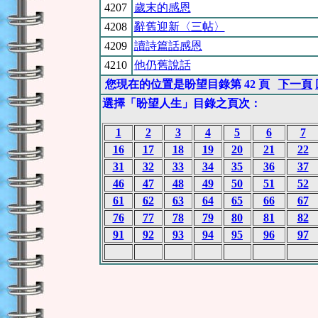
4207
歲末的感恩
4208
辭舊迎新〈三帖〉
4209
讀詩篇話感恩
4210
他仍舊說話
您現在的位置是盼望目錄第 42 頁
下一頁
選擇「盼望人生」目錄之頁次：
1
2
3
4
5
6
7
16
17
18
19
20
21
22
31
32
33
34
35
36
37
46
47
48
49
50
51
52
61
62
63
64
65
66
67
76
77
78
79
80
81
82
91
92
93
94
95
96
97