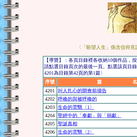
〈「盼望人生」係含信仰見
【導覽】：各頁目錄裡各收納10個作品，
請點選目錄頁次的最後一頁。點選該頁目錄
4201為目錄第42頁的第1篇〉
序號
篇 
4201
叫人扎心的開會前禱告
4
202
呼喚的與被呼喚的
4
203
生命的雲翳〈1〉
4
204
聖經中的「奉獻」與「捐獻」
4205
聖誕真相
4206
生命的雲翳〈2〉