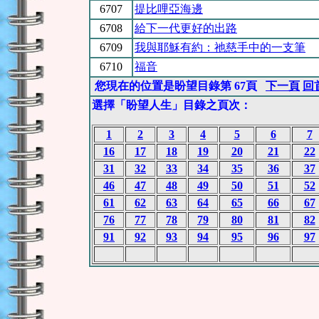
6707
提比哩亞海邊
6708
給下一代更好的出路
6709
我與耶穌有約：祂慈手中的一支筆
6710
福音
您現在的位置是盼望目錄第 67頁
下一頁
回
選擇「盼望人生」目錄之頁次：
1
2
3
4
5
6
7
16
17
18
19
20
21
22
31
32
33
34
35
36
37
46
47
48
49
50
51
52
61
62
63
64
65
66
67
76
77
78
79
80
81
82
91
92
93
94
95
96
97