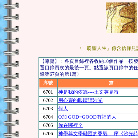
〈「盼望人生」係含信仰見
【導覽】：各頁目錄裡各收納10個作品，按
選目錄頁次的最後一頁。點選該頁目錄中的任一
錄第67頁的第1篇〉
序號
篇 
6701
神是我的依靠----王文英見證
6702
用心靈的眼睛讀沙光
6703
何人
6704
O加 GOD=GOOD有福的人
6705
你在哪裡？
6706
神學與文學融匯的香氣— 序《沙光