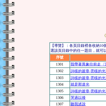
〈
【導覽】：各頁目錄裡各收納1
選該頁目錄中的任一題目，就可以閱
序號
1301
我帶著異象往前走〈
1302
詩樣的篇章‧雲樣的
1303
詩樣的篇章‧雲樣的
1304
就是那道光
1305
詩樣的篇章‧雲樣的
1306
哭過以後
1307
聽我述說