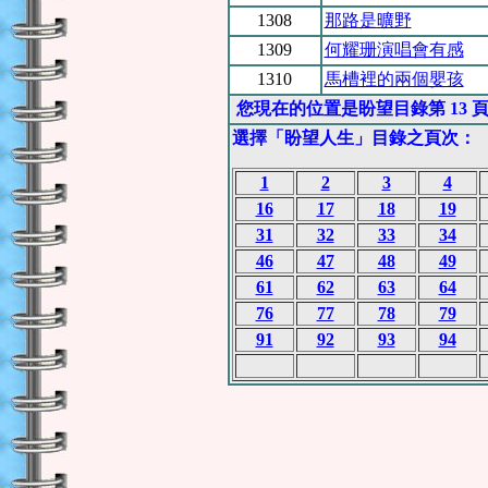
1308
那路是曠野
1309
何耀珊演唱會有感
1310
馬槽裡的兩個嬰孩
您現在的位置是盼望目錄第 13 
選擇「盼望人生」目錄之頁次：
1
2
3
4
16
17
18
19
31
32
33
34
46
47
48
49
61
62
63
64
76
77
78
79
91
92
93
94