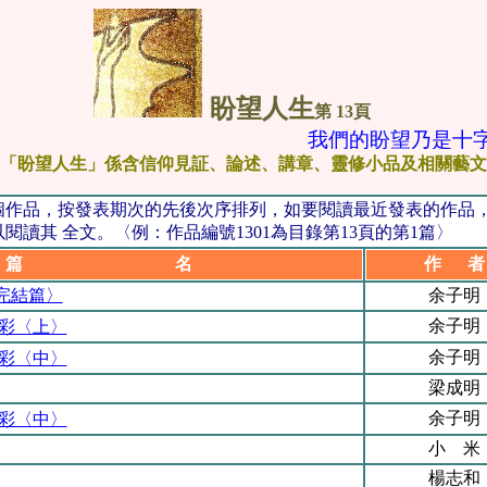
盼望人生
第 13頁
我們的盼望乃是十字
「盼望人生」係含信仰見証、論述、講章、靈修小品及相關藝文
0個作品，按發表期次的先後次序排列，如要閱讀最近發表的作品
讀其 全文。〈例：作品編號1301為目錄第13頁的第1篇〉
篇 名
作 者
完結篇〉
余子明
余子明
光彩〈上〉
余子明
光彩〈中〉
梁成明
余子明
光彩〈中〉
小 米
楊志和