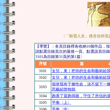
〈「盼望人生」係含信仰見
【導覽】：各頁目錄裡各收納10個作品，
請點選目錄頁次的最後一頁。點選該頁目錄
3101為目錄第31頁的第1篇〉
序號
篇 
3101
女兒，來！把你的生命和藝術給
3102
女兒，來！把你的生命和藝術給
假使我有千條性命，決不留下一條
3103
思戴紹曾牧師
3104
跑盡了當跑得路，守住了所信的
3105
平衡〈上〉
3106
平衡〈中〉