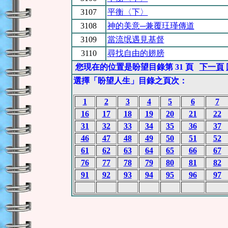
3107
平衡〈下〉
3108
神的美意─兼覆玨瑾傳道
3109
當流氓遇見基督
3110
尋找自由的翅膀
您現在的位置是盼望目錄第 31 頁
下一頁
選擇「盼望人生」目錄之頁次：
1
2
3
4
5
6
7
16
17
18
19
20
21
22
31
32
33
34
35
36
37
46
47
48
49
50
51
52
61
62
63
64
65
66
67
76
77
78
79
80
81
82
91
92
93
94
95
96
97