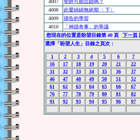
4007
聖經可能出錯嗎？
4008
此愛綿綿無絕期〈 下〉
4009
禱告的學習
4010
「神蹟奇事」的爭議
您現在的位置是盼望目錄第 40 頁
下一頁
選擇「盼望人生」目錄之頁次：
1
2
3
4
5
6
7
16
17
18
19
20
21
22
31
32
33
34
35
36
37
46
47
48
49
50
51
52
61
62
63
64
65
66
67
76
77
78
79
80
81
82
91
92
93
94
95
96
97