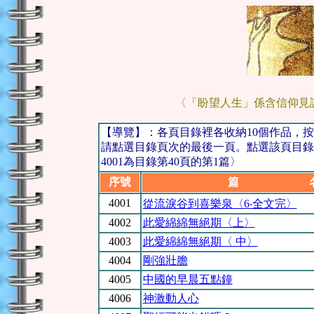
〈「盼望人生」係含信仰見
【導覽】：各頁目錄裡各收納10個作品，
請點選目錄頁次的最後一頁。點選該頁目錄
4001為目錄第40頁的第1篇〉
序號
篇 
4001
從流淚谷到喜樂泉〈6‧全文完〉
40
02
此愛綿綿無絕期〈上〉
40
03
此愛綿綿無絕期〈 中〉
40
04
剛強壯膽
4005
中國的早晨五點鐘
4006
神激動人心