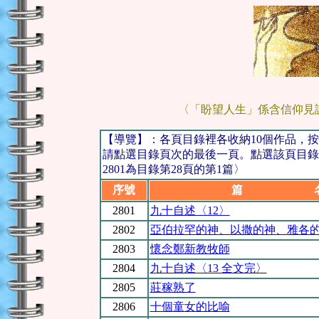
〈「盼望人生」係含信仰見
【導覽】：各頁目錄裡各收納10個作品，
請點選目錄頁次的最後一頁。點選該頁目錄
2801為目錄第28頁的第1篇〉
序號
篇 
2801
九十自述〈12〉
2802
亞伯拉罕的神、以撒的神、雅各
2803
懷念鄭新教牧師
2804
九十自述〈13 全文完〉
2805
莊稼熟了
2806
十個童女的比喻