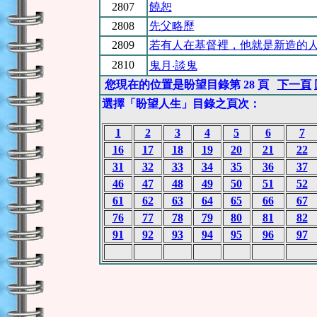
2807
饒恕
2808
先父略歷
2809
若有人在基督裡，他就是新造的
2810
鬼月‧談鬼
您現在的位置是盼望目錄第 28 頁
下一頁
選擇「盼望人生」目錄之頁次：
1
2
3
4
5
6
7
16
17
18
19
20
21
22
31
32
33
34
35
36
37
46
47
48
49
50
51
52
61
62
63
64
65
66
67
76
77
78
79
80
81
82
91
92
93
94
95
96
97