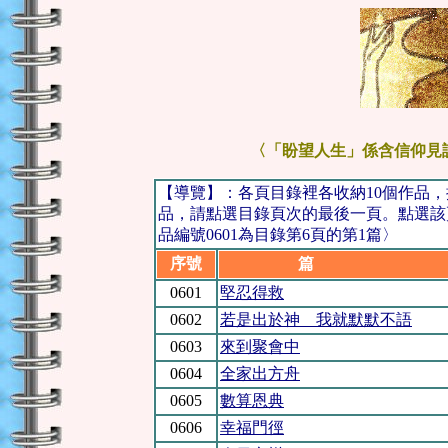
〈「盼望人生」係含信仰見
【導覽】：各頁目錄裡各收納10個作品
品，請點選目錄頁次的最後一頁。點選該
品編號0601為目錄第6頁的第1篇〉
序號
篇 
0601
堅忍得救
0602
若是出於神 我就默默不語
0603
來到聚會中
0604
全家出方舟
0605
數算恩典
0606
幸福門徑