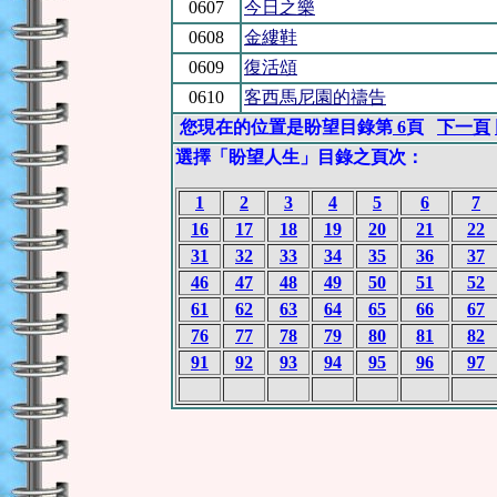
0607
今日之樂
0608
金縷鞋
0609
復活頌
0610
客西馬尼園的禱告
您現在的位置是盼望目錄第
6
頁
下一頁
選擇「盼望人生」目錄之頁次：
1
2
3
4
5
6
7
16
17
18
19
20
21
22
31
32
33
34
35
36
37
46
47
48
49
50
51
52
61
62
63
64
65
66
67
76
77
78
79
80
81
82
91
92
93
94
95
96
97