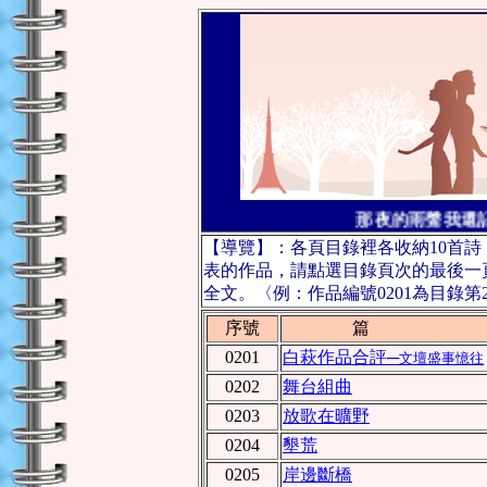
那夜的雨聲我還記
【導覽】：各頁目錄裡各收納10首
表的作品，請點選目錄頁次的最後一
全文。〈例：作品編號0201為目錄第
序號
篇 
0201
白萩作品合評─
文壇盛事憶往
0202
舞台組曲
0203
放歌在曠野
0204
墾荒
0205
岸邊斷橋