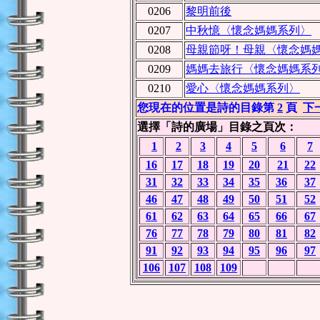
0206
黎明前後
0207
中秋憶〈懷念媽媽系列〉
0208
母親節呀！母親〈懷念媽
0209
媽媽去旅行〈懷念媽媽系
0210
愛心〈懷念媽媽系列〉
您現在的位置是詩的目錄第
2
頁
下
選擇「詩的廣場」目錄之頁次：
1
2
3
4
5
6
7
16
17
18
19
20
21
22
31
32
33
34
35
36
37
46
47
48
49
50
51
52
61
62
63
64
65
66
67
76
77
78
79
80
81
82
91
92
93
94
95
96
97
106
107
108
109