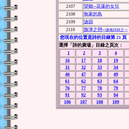
2107
望鄉─花蓮的女兒
2108
無家的鳥
2109
迪韻
2110
旗津之戀─
滄海詩抄之一
您現在的位置是詩的目錄第 21 頁
選擇「詩的廣場」目錄之頁次：
1
2
3
4
16
17
18
19
31
32
33
34
46
47
48
49
61
62
63
64
76
77
78
79
91
92
93
94
106
107
108
109