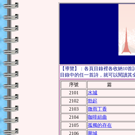
【導覽】：各頁目錄裡各收納10
目錄中的任一首詩，就可以閱讀其全文
序號
篇
2101
水城
2102
勃起
2103
微雨丁香
2104
咖啡組曲
2105
孤獨的存在
2106
圍城