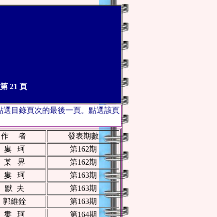
 21 頁
點選目錄頁次的最後一頁。點選該頁
作 者
發表期數
婁 珂
第162期
某 界
第162期
婁 珂
第163期
默 夫
第163期
郭維銓
第163期
婁 珂
第164期