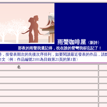
雨聲咖啡屋
〈新詩〉
第
那夜的雨聲我還記得，枕在誰的臂彎我卻忘記了！
首詩，按發表期次的先後次序排列，如要閱讀最近發表的作品，請
〈例：作品編號2101為目錄第21頁的第1首〉
 名