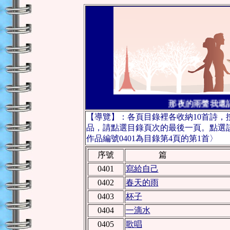
那夜的雨聲我還記
【導覽】：各頁目錄裡各收納10首詩
品，請點選目錄頁次的最後一頁。點選
作品編號0401為目錄第4頁的第1首〉
序號
篇 
0401
寫給自己
0402
春天的雨
0403
杯子
0404
一滴水
0405
歌唱