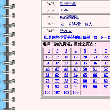
0406
哲學青年
0407
月亭
0408
結婚四部曲
0409
寫一首詩‧愛一個人
0410
致友人
您現在的位置是詩的目錄第
4
頁
下一
選擇「詩的廣場」目錄之頁次：
1
2
3
4
5
6
7
16
17
18
19
20
21
22
31
32
33
34
35
36
37
46
47
48
49
50
51
52
61
62
63
64
65
66
67
76
77
78
79
80
81
82
91
92
93
94
95
96
97
106
107
108
109