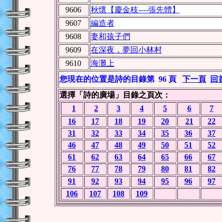
9606
秋懷【慶金枝----張先體】
9607
編造者
9608
妻和孩子們
9609
在深夜，夢回小林村
9610
海灘上
您現在的位置是詩的目錄第 96 頁
下一頁
回
選擇「詩的廣場」目錄之頁次：
1
2
3
4
5
6
7
16
17
18
19
20
21
22
31
32
33
34
35
36
37
46
47
48
49
50
51
52
61
62
63
64
65
66
67
76
77
78
79
80
81
82
91
92
93
94
95
96
97
106
107
108
109