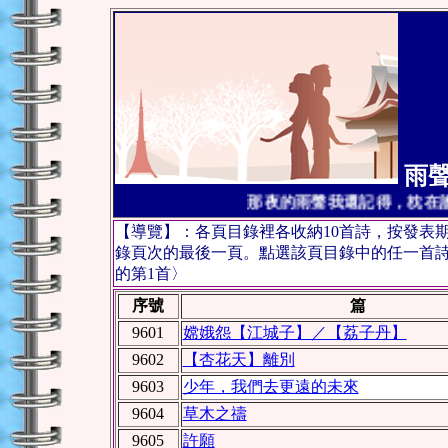
雨聲
那夜的雨聲我還記得，枕
【導覽】：各頁目錄裡各收納10首詩，按發表
錄頁次的最後一頁。點選該頁目錄中的任一首詩，
的第1首〉
序號
篇
9601
嫦娥怨【江城子】／【荔子丹】
9602
【杏花天】離別
9603
少年，我們去更遠的未來
9604
草木之禱
9605
許願