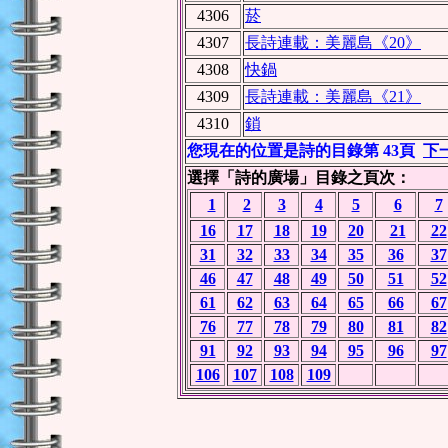
4306
菸
4307
長詩連載：美麗島《20》
4308
快鍋
4309
長詩連載：美麗島《21》
4310
鎖
您現在的位置是詩的目錄第 43頁
下
選擇「詩的廣場」目錄之頁次：
1
2
3
4
5
6
7
16
17
18
19
20
21
22
31
32
33
34
35
36
37
46
47
48
49
50
51
52
61
62
63
64
65
66
67
76
77
78
79
80
81
82
91
92
93
94
95
96
97
106
107
108
109