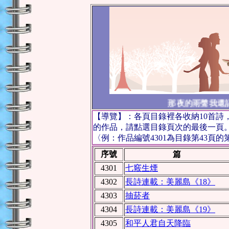
那夜的雨聲我還記
【導覽】：各頁目錄裡各收納10首詩
的作品，請點選目錄頁次的最後一頁
〈例：作品編號4301為目錄第43頁的
序號
篇 
4301
七竅生煙
4302
長詩連載：美麗島《18》
4303
抽菸者
4304
長詩連載：美麗島《19》
4305
和平人君自天降臨