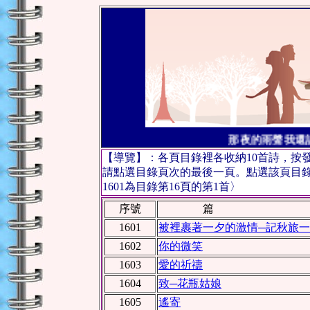
那夜的雨聲我還
【導覽】：各頁目錄裡各收納10首詩，按
請點選目錄頁次的最後一頁。點選該頁目
1601為目錄第16頁的第1首〉
序號
篇 
1601
被裡裹著一夕的激情─記秋旅
1602
你的微笑
1603
愛的祈禱
1604
致─花瓶姑娘
1605
遙寄