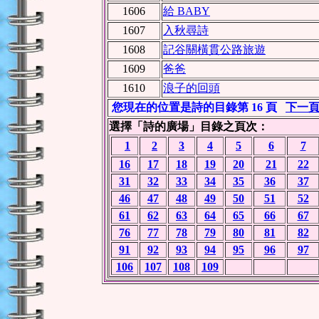
1606
給 BABY
1607
入秋尋詩
1608
記谷關橫貫公路旅遊
1609
爸爸
1610
浪子的回頭
您現在的位置是詩的目錄第 16 頁
下一
選擇「詩的廣場」目錄之頁次：
1
2
3
4
5
6
7
16
17
18
19
20
21
22
31
32
33
34
35
36
37
46
47
48
49
50
51
52
61
62
63
64
65
66
67
76
77
78
79
80
81
82
91
92
93
94
95
96
97
106
107
108
109