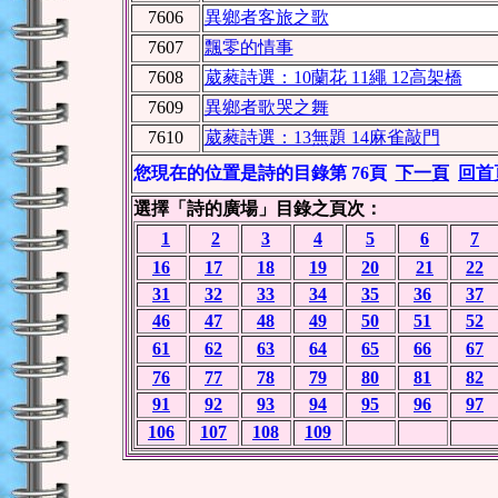
7606
異鄉者客旅之歌
7607
飄零的情事
7608
葳蕤詩選：10蘭花 11繩 12高架橋
7609
異鄉者歌哭之舞
7610
葳蕤詩選：13無題 14麻雀敲門
您現在的位置是詩的目錄第 76頁
下一頁
回首
選擇「詩的廣場」目錄之頁次：
1
2
3
4
5
6
7
16
17
18
19
20
21
22
31
32
33
34
35
36
37
46
47
48
49
50
51
52
61
62
63
64
65
66
67
76
77
78
79
80
81
82
91
92
93
94
95
96
97
106
107
108
109