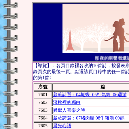
那夜的雨聲我還記
【導覽】：各頁目錄裡各收納10首詩，按發表
錄頁次的最後一頁。點選該頁目錄中的任一首詩，
的第1首〉
序號
篇
7601
葳蕤詩選：04蝴蝶 05打氣筒 06迴游
7602
深秋裡的獨白
7603
異鄉人喜樂之詩
7604
葳蕤詩選：07豬肉腸 08牛雜湯 09鴿
7605
晨光心語