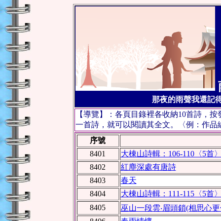
那夜的雨聲我還記得
【導覽】：各頁目錄裡各收納10首詩，
一首詩，就可以閱讀其全文。〈例：作品編號
序號
8401
大棟山詩輯：106-110〈5首
8402
紅塵深處有唐詩
8403
春天
8404
大棟山詩輯：111-115〈5首
8405
巫山一段雲‧眉頭鎖(相思心更