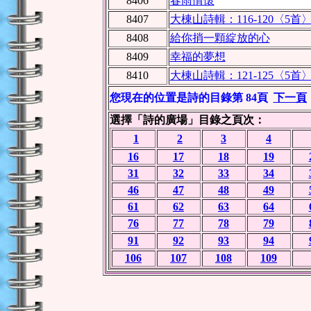
8406
春雨情懷
8407
大棟山詩輯：116-120〈5首
8408
給你捎一顆綻放的心
8409
幸福的夢想
8410
大棟山詩輯：121-125〈5首
您現在的位置是詩的目錄第 84頁
下一頁
選擇「詩的廣場」目錄之頁次：
1
2
3
4
16
17
18
19
31
32
33
34
46
47
48
49
61
62
63
64
76
77
78
79
91
92
93
94
106
107
108
109