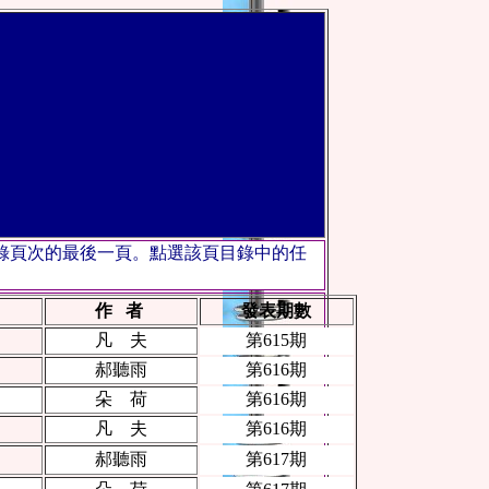
錄頁次的最後一頁。點選該頁目錄中的任
作 者
發表期數
凡 夫
第615期
郝聽雨
第616期
朵 荷
第616期
凡 夫
第616期
郝聽雨
第617期