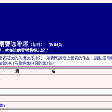
雨聲咖啡屋
〈新詩〉
第 84頁
，枕在誰的臂彎我卻忘記了！
按發表期次的先後次序排列，如要閱讀最近發表的作品，請點選目
8401為目錄第84頁的第1首〉
篇 名
〉
〉
傷)