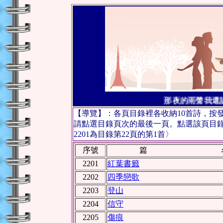
那夜的雨聲我還記
【導覽】：各頁目錄裡各收納10首詩，按
請點選目錄頁次的最後一頁。點選該頁目
2201為目錄第22頁的第1首〉
序號
篇 
2201
紅葉書籤
2202
四季戀歌
2203
登山
2204
信守
2205
傷痕