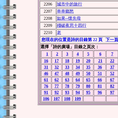
2206
城市中的旅行
2207
串串鄉愁
2208
如果─懷先母
2209
殘破夜思十四行
2210
老
您現在的位置是詩的目錄第 22 頁
下一
選擇「詩的廣場」目錄之頁次：
1
2
3
4
5
6
7
16
17
18
19
20
21
22
31
32
33
34
35
36
37
46
47
48
49
50
51
52
61
62
63
64
65
66
67
76
77
78
79
80
81
82
91
92
93
94
95
96
97
106
107
108
109