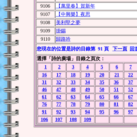
9106
【萬里春】賀新年
9107
【中興樂】夜思
9108
美利堅之夢
9109
掛錫
9110
歸路吟
您現在的位置是詩的目錄第 91 頁
下一頁
回
選擇「詩的廣場」目錄之頁次：
1
2
3
4
5
6
7
16
17
18
19
20
21
22
31
32
33
34
35
36
37
46
47
48
49
50
51
52
61
62
63
64
65
66
67
76
77
78
79
80
81
82
91
92
93
94
95
96
97
106
107
108
109