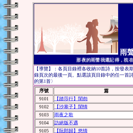
雨聲
那夜的雨聲我還記得，枕在
【導覽】：各頁目錄裡各收納10首詩，按發表
錄頁次的最後一頁。點選該頁目錄中的任一首詩，
的第1首〉
序號
篇
9101
【踏莎行】閨怨
9102
【沙塞子】閨情
9103
雨夜之歌
9104
訪絕版不遇
9105
【阮郎歸】悠情