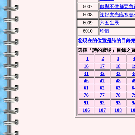
6007
做與不做都要負
6008
謝好友光臨寒舍
6009
六五生辰
6010
珍惜
您現在的位置是詩的目錄第 
選擇「詩的廣場」目錄之
1
2
3
16
17
18
1
31
32
33
3
46
47
48
4
61
62
63
6
76
77
78
7
91
92
93
9
106
107
108
1