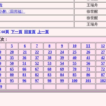
責
王瑞舟
小酌〈田邦福〉
徐世醒
徐世醒
王瑞舟
60頁
下一頁
回首頁
上一頁
頁次：
11
4
5
6
7
8
9
10
12
9
20
21
22
23
24
25
26
27
4
35
36
37
38
39
40
41
42
9
50
51
52
53
54
55
56
57
4
65
66
67
68
69
70
71
72
9
80
81
82
83
84
85
86
87
4
95
96
97
98
99
100
101
102
09