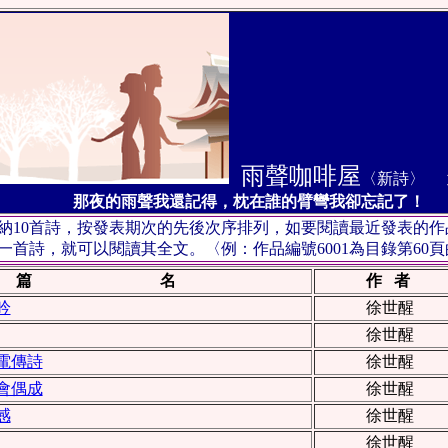
雨聲咖啡屋
〈新詩〉
第
那夜的雨聲我還記得，枕在誰的臂彎我卻忘記了！
納10首詩，按發表期次的先後次序排列，如要閱讀最近發表的
首詩，就可以閱讀其全文。〈例：作品編號6001為目錄第60頁
篇 名
作 者
吟
徐世醒
徐世醒
電傳詩
徐世醒
會偶成
徐世醒
感
徐世醒
徐世醒