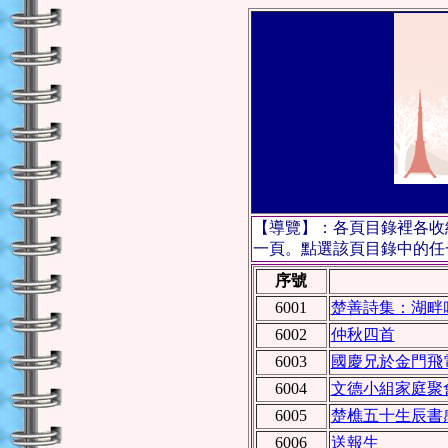
【導覽】：各頁目錄裡各收
一頁。點選該頁目錄中的任一
序號
6001
楚善詩集：湖畔
6002
仲秋四首
6003
國慶兄於金門飛
6004
文德小組家庭聚
6005
楚樵五十生辰書
6006
送報生