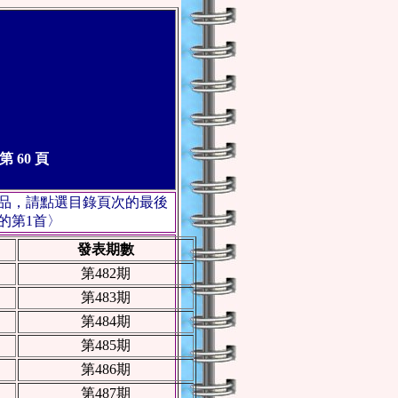
 60 頁
作品，請點選目錄頁次的最後
的第1首〉
發表期數
第482期
第483期
第484期
第485期
第486期
第487期