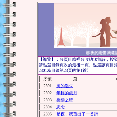
那夜的雨聲我還記
【導覽】：各頁目錄裡各收納10首詩，按
請點選目錄頁次的最後一頁。點選該頁目
2301為目錄第23頁的第1首〉
序號
篇 
2301
風的迷失
2302
年輕的歲月
2303
祈禱之時
2304
思念
2305
是夜，我煎出了一首詩