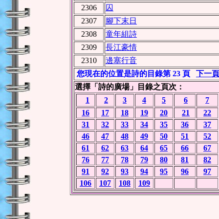
2306
囚
2307
腳下末日
2308
童年組詩
2309
長江豪情
2310
邊塞行音
您現在的位置是詩的目錄第 23 頁
下一
選擇「詩的廣場」目錄之頁次：
1
2
3
4
5
6
7
16
17
18
19
20
21
22
31
32
33
34
35
36
37
46
47
48
49
50
51
52
61
62
63
64
65
66
67
76
77
78
79
80
81
82
91
92
93
94
95
96
97
106
107
108
109