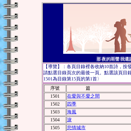
那夜的雨聲我還
【導覽】：各頁目錄裡各收納10首詩，按
請點選目錄頁次的最後一頁。點選該頁目
1501為目錄第15頁的第1首〉
序號
篇 
1501
在愛與不愛之間
1502
四季
1503
海風
1504
淚
1505
悲情城市