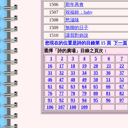
1506
那年再會
1507
祝福妳：baby
1508
愁滋味
1509
無聊的日子
1510
讓我對妳說
您現在的位置是詩的目錄第 15 頁
下一頁
選擇「詩的廣場」目錄之頁次：
1
2
3
4
5
6
7
16
17
18
19
20
21
22
31
32
33
34
35
36
37
46
47
48
49
50
51
52
61
62
63
64
65
66
67
76
77
78
79
80
81
82
91
92
93
94
95
96
97
106
107
108
109