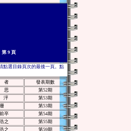
第 9 頁
請點選目錄頁次的最後一頁。點
 者
發表期數
 思
第52期
 泙
第53期
珊
第53期
前卒
第54期
浩之
第55期
浩之
第59期