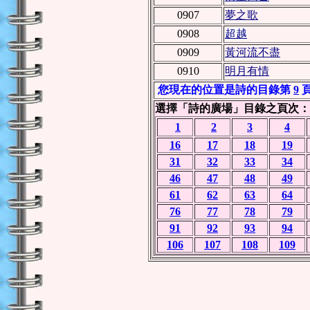
0907
夢之歌
0908
超越
0909
黃河流不盡
0910
明月有情
您現在的位置是詩的目錄第
9
選擇「詩的廣場」目錄之頁次：
1
2
3
4
16
17
18
19
31
32
33
34
46
47
48
49
61
62
63
64
76
77
78
79
91
92
93
94
106
107
108
109