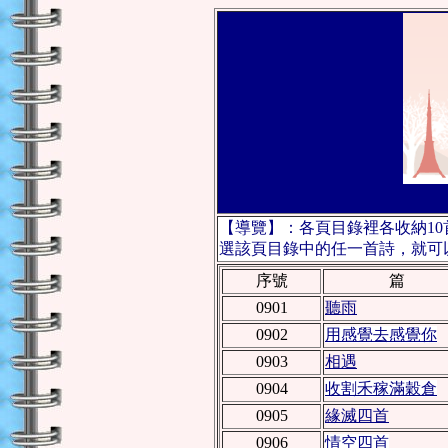
【導覽】：各頁目錄裡各收納1
選該頁目錄中的任一首詩，就可以
序號
篇
0901
聽雨
0902
用感覺去感覺你
0903
相遇
0904
收割禾稼滿穀倉
0905
緣滅四首
0906
情空四首