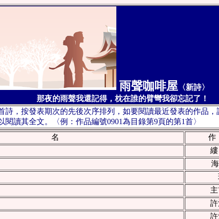
雨聲咖啡屋
〈新詩〉
那夜的雨聲我還記得，枕在誰的臂彎我卻忘記了！
0首詩，按發表期次的先後次序排列，如要閱讀最近發表的作品，
閱讀其全文。〈例：作品編號0901為目錄第9頁的第1首〉
 名
作
縷
海
主
許
許