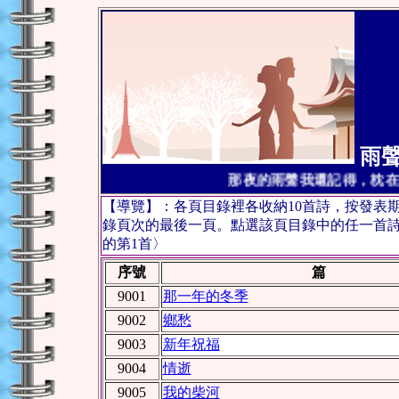
雨聲
那夜的雨聲我還記得，枕在
【導覽】：各頁目錄裡各收納10首詩，按發表
錄頁次的最後一頁。點選該頁目錄中的任一首詩，
的第1首〉
序號
篇
9001
那一年的冬季
9002
鄉愁
9003
新年祝福
9004
情逝
9005
我的柴河