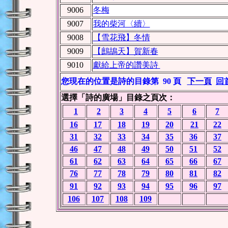
9006
冬梅
9007
我的柴河〈續〉
9008
【雪花飛】冬情
9009
【鷓鴣天】賀新春
9010
獻給上帝的讚美詩
您現在的位置是詩的目錄第 90 頁
下一頁
回
選擇「詩的廣場」目錄之頁次：
1
2
3
4
5
6
7
16
17
18
19
20
21
22
31
32
33
34
35
36
37
46
47
48
49
50
51
52
61
62
63
64
65
66
67
76
77
78
79
80
81
82
91
92
93
94
95
96
97
106
107
108
109