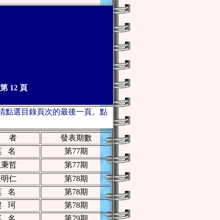
 12 頁
請點選目錄頁次的最後一頁。點
作 者
發表期數
莫 名
第77期
陳秉哲
第77期
張明仁
第78期
莫 名
第78期
婁 珂
第78期
莫 名
第79期