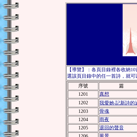
【導覽】：各頁目錄裡各收納1
選該頁目錄中的任一首詩，就可以
序號
篇
1201
真想
1202
我愛她‧記新詩的
1203
骨魂
1204
雨夜
1205
退回的聲音
1206
風景