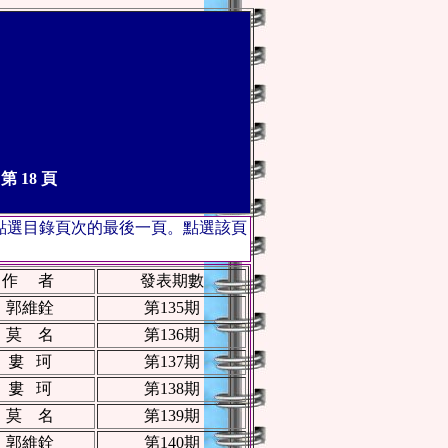
 18 頁
點選目錄頁次的最後一頁。點選該頁
作 者
發表期數
郭維銓
第135期
莫 名
第136期
婁 珂
第137期
婁 珂
第138期
莫 名
第139期
郭維銓
第140期