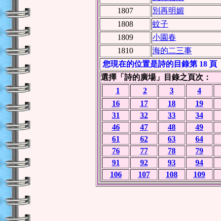
1807
別再明媚
1808
蚊子
1809
小園春
1810
海的二三事
您現在的位置是詩的目錄第 18 頁
選擇「詩的廣場」目錄之頁次：
1
2
3
4
16
17
18
19
31
32
33
34
46
47
48
49
61
62
63
64
76
77
78
79
91
92
93
94
106
107
108
109