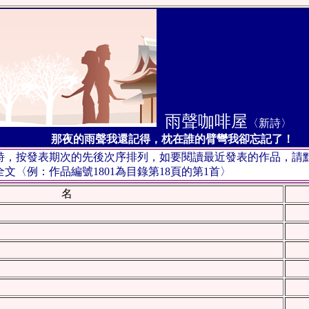
雨聲咖啡屋
〈新詩〉
第
那夜的雨聲我還記得，枕在誰的臂彎我卻忘記了！
首詩，按發表期次的先後次序排列，如要閱讀最近發表的作品，請
〈例：作品編號1801為目錄第18頁的第1首〉
 名