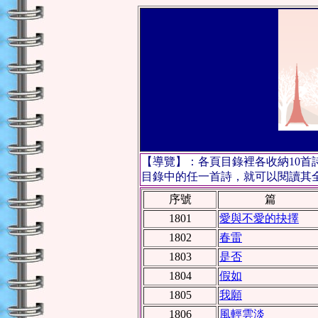
【導覽】：各頁目錄裡各收納10
目錄中的任一首詩，就可以閱讀其全文
序號
篇
1801
愛與不愛的抉擇
1802
春雷
1803
是否
1804
假如
1805
我願
1806
風輕雲淡