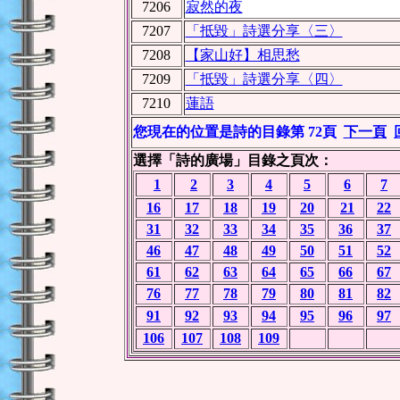
7206
寂然的夜
7207
「抵毀」詩選分享〈三〉
7208
【家山好】相思愁
7209
「抵毀」詩選分享〈四〉
7210
蓮語
您現在的位置是詩的目錄第 72頁
下一頁
選擇「詩的廣場」目錄之頁次：
1
2
3
4
5
6
7
16
17
18
19
20
21
22
31
32
33
34
35
36
37
46
47
48
49
50
51
52
61
62
63
64
65
66
67
76
77
78
79
80
81
82
91
92
93
94
95
96
97
106
107
108
109