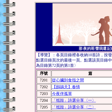
那夜的雨聲我還記
【導覽】：各頁目錄裡各收納10首詩，按
點選目錄頁次的最後一頁。點選該頁目錄中
為目錄第72頁的第1首〉
序號
篇
7201
從心臟到食指之間
7202
【鷓鴣天】春情
7203
今夜伴孤單
7204
「抵毀」詩選分享〈一〉
7205
「抵毀」詩選分享〈二〉