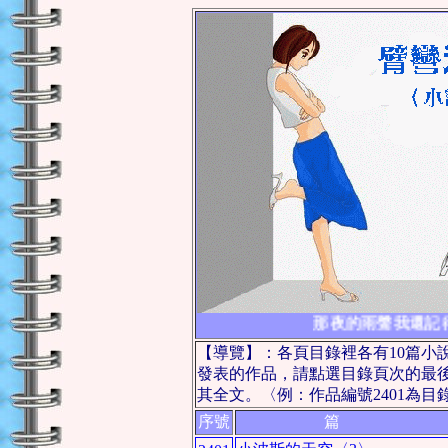
那夜的雨聲我還記得
【導覽】：各頁目錄裡各有10篇小
發表的作品，請點選目錄頁次的最
其全文。〈例：作品編號2401為目錄
序號
篇 