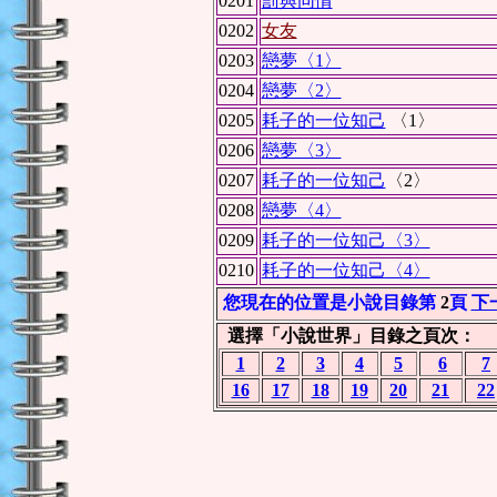
0201
罰與同情
0202
女友
0203
戀夢〈1〉
0204
戀夢〈2〉
0205
耗子的一位知己
〈1〉
0206
戀夢〈3〉
0207
耗子的一位知己
〈2〉
0208
戀夢〈4〉
0209
耗子的一位知己〈3〉
0210
耗子的一位知己〈4〉
您現在的位置是小說目錄第
2
頁
下
選擇「小說世界」目錄之頁次：
1
2
3
4
5
6
7
16
17
18
19
20
21
22