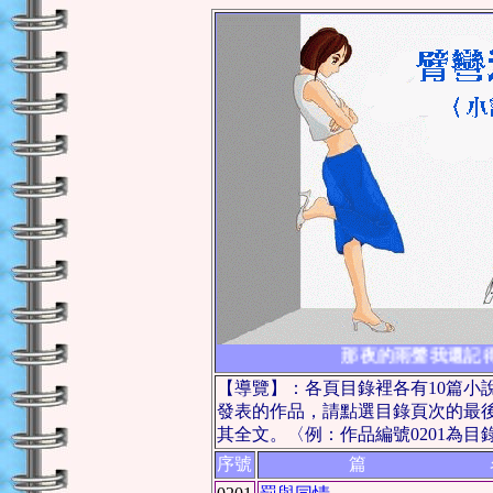
那夜的雨聲我還記得
【導覽】：各頁目錄裡各有10篇小
發表的作品，請點選目錄頁次的最
其全文。〈例：作品編號0201為目
序號
篇 