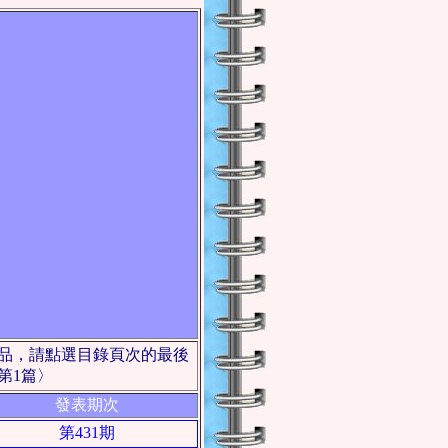
作品，請點選目錄頁次的最後
第1篇〉
發表期次
第431期