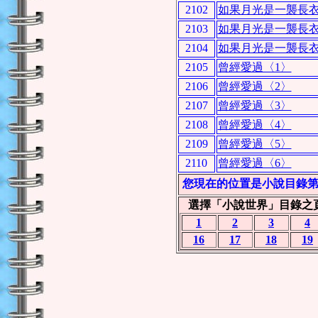
2102
如果月光是一襲長衣
2103
如果月光是一襲長衣
2104
如果月光是一襲長衣
2105
曾經愛過〈1〉
2106
曾經愛過〈2〉
2107
曾經愛過〈3〉
2108
曾經愛過〈4〉
2109
曾經愛過〈5〉
2110
曾經愛過〈6〉
您現在的位置是小說目錄
選擇「小說世界」目錄之
1
2
3
4
16
17
18
19