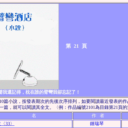
第 21 頁
聲我還記得，枕在誰的臂彎我卻忘記了！
10篇小說，按發表期次的先後次序排列，如要閱讀最近發表的
篇，就可以閱讀其全文。〈例：作品編號2101為目錄第21頁的
篇 名
作 者
〈33〉
鍾瑞琴