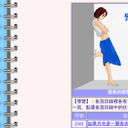
那夜的雨
【導覽】：各頁目錄裡各有
一頁。點選各頁目錄中的任一
序號
如果月光是一襲長衣
2101