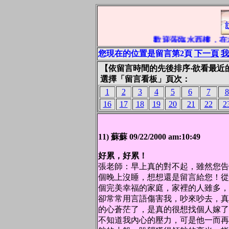
歡迎蒞臨水西樓，在水
您現在的位置是留言第2頁
下一頁
我
【依留言時間的先後排序‧欲看最近
選擇「留言看板」頁次：
1
2
3
4
5
6
7
8
16
17
18
19
20
21
22
2
11) 蘇蘇 09/22/2000 am:10:49
好累，好累！
張老師：早上真的對不起，雖然您告
個晚上沒睡，想想還是留言給您！從
個完美幸福的家庭，家裡的人雖多，
卻常常用言語傷害我，吵來吵去，真
的心蒼茫了，是真的很想找個人嫁了
不知道我內心的壓力，可是他一而再