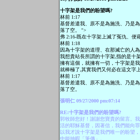
十字架是我們的盼望嗎?
林前 1:17
基督差遣我、原不是為施洗、乃是為
落了空。 ">
弗 2:16-既在十字架上滅了冤仇
林前 1:18
因為十字架的道理、在那滅亡的人為
我想貴站長所謂的十字架,指的是十
擁有這個，就擁有一切，十字架是我
就棒極了,其實我們又何必在這文字上
林前 1:17
基督差遣我、原不是為施洗、乃是為
落了空。
張明仁 09/27/2000 pm:07:14
RE:十字架是我們的盼望嗎?
郭牧師您好！謝謝您寶貴的留言。我
活的耶穌基督，因著信，我們能向罪
以我才說十字架是我們唯一的盼望，
中能抽暇「筆傳」。