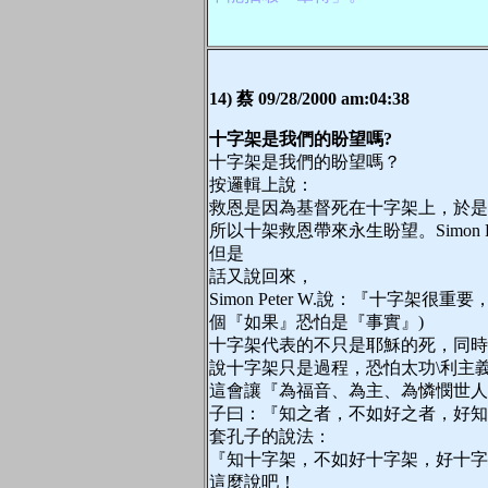
14) 蔡 09/28/2000 am:04:38
十字架是我們的盼望嗎?
十字架是我們的盼望嗎？
按邏輯上說：
救恩是因為基督死在十字架上，於是
所以十架救恩帶來永生盼望。Simon Pe
但是
話又說回來，
Simon Peter W.說：『十字
個『如果』恐怕是『事實』)
十字架代表的不只是耶穌的死，同時
說十字架只是過程，恐怕太功\利主
這會讓『為福音、為主、為憐憫世人
子曰：『知之者，不如好之者，好知
套孔子的說法：
『知十字架，不如好十字架，好十字
這麼說吧！