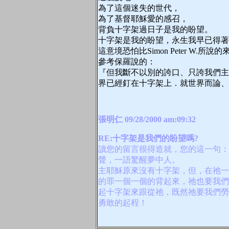
為了這個迷失的世代，
為了基督耶穌愛的感召，
背負十字架過日子是我的盼望。
十字架是我的盼望，永生我早已得著
這意境恐怕比Simon Peter W.所
參考保羅說的：
『但我斷不以別的誇口、只誇我們主
界已經釘在十字架上．就世界而論、我
張明仁 09/28/2000 am:09:32
RE:十字架是我們的盼望嗎?
讀您的留言很得造就，您的這一句：
聲，一語驚醒夢中人。
主耶穌原來沒有十字架，但，在祂一
的罪一個一個的背起來，祂也要我們
起十字架來跟從祂，既然祂要我們勞
勇敢的起程！