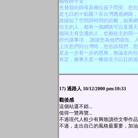
楊牧師平安：
先替我向師母及兩位孩子問安。您在
是七日的十點罷？在台灣透過網路，
路縮短了空間與時間的距離，如果網
信主的人，都有一個網路可以直通天
個與主有交通的人，也都在主的同一
些代禱事項，,謝謝您為他們禱告。
上次您們回台灣時，您告訴我們，您
是走一步有一步的恩典，無論走向任
肯定，服事主是一條值全力以赴的道
17) 過路人 10/12/2000 pm:10:33
觀後感
這個站還不錯...
值得一覽再覽...
不過現代人較少有興致讀些文學作品，
不過，走出自己的風格最重要，加油