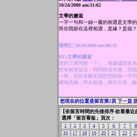
10/24/2000 am:11:02
文學的邂逅
一字一句和一絲一履的相遇是文學的
而你我卻在這裡相遇，是緣？是福？
張明仁 10/26/2000 am:09:35
RE:文學的邂逅
您的三個問號「？」，我建議您改為
您有兩筆留言，時間雖有先後，但我
一筆，但並未刪去我對您的每一字句
網海浩翰，萍水相逢，來日方長，餘
您現在的位置是留言第2頁
下一頁
【依留言時間的先後排序‧欲看最近
選擇「留言看板」頁次：
1
2
3
4
5
6
7
8
16
17
18
19
20
21
22
2