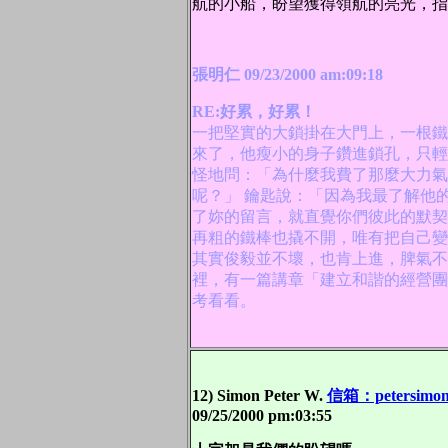
航的小船，盼望獲得領航的亮光，指
張明仁 09/23/2000 am:09:18
RE:好累，好累！
一把堅實的大鎖掛在大門上，一根鐵
來了，他瘦小的身子鑽進鎖孔，只輕
怪地問：「為什麼我費了那麼大力氣
呢？」 鑰匙說：「因為我最了解他
了妳的留言，就直覺你們彼此的默契
再粗的鐵棒也撬不開，唯有把自己變
其實俊毅並不壞，也肯上進，脾氣不
裡，有一篇講章「建立和諧的經營團
考看看。
12) Simon Peter W.
信箱：petersimon
09/25/2000 pm:03:55