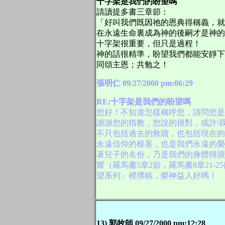
十字架是我們的盼望嗎
請讀提多書三章節：
「好叫我們既因祂的恩典得稱義，就
在永遠生命裏成為神的後嗣才是神的
十字架很重要，但只是過程！
神的話很精準，盼望我們都能安靜下
同頌主恩；共勉之！
張明仁 09/27/2000 pm:06:29
RE:十字架是我們的盼望嗎
您好！不知道怎樣稱呼您，請問您是
謝謝您的指教，您說的很對，或許\
不只包括過去的救贖，也包括現在的
永遠信仰的根基，也是我們永遠的榮
著兒子的名份，乃是我們的身體得贖
耀（羅馬書5章2節，羅馬書8章21
望系列」裡撰稿，榮神益人好嗎！
13) 郭牧師 09/27/2000 pm:12:28