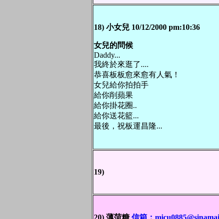
18) 小女兒 10/12/2000 pm:10:36
女兒的問候
Daddy...
我終於來逛了....
恭喜板板愈來愈有人氣！
女兒給你拍拍手
給你削蘋果
給你掛花圈..
給你送花籃...
最後，祝板運昌隆...
19)
20) 薄菏糖
信箱：micu0885@sinamail