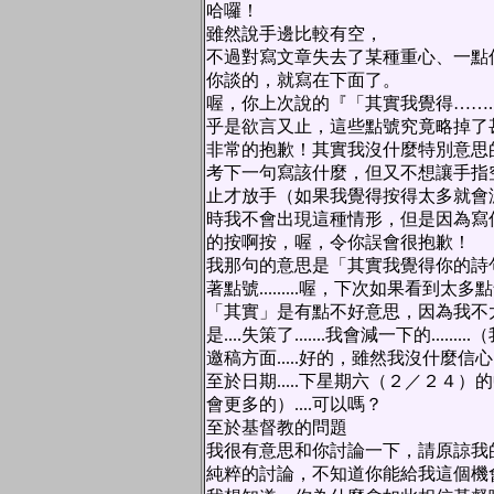
哈囉！
雖然說手邊比較有空，
不過對寫文章失去了某種重心、一點
你談的，就寫在下面了。
喔，你上次說的『「其實我覺得……
乎是欲言又止，這些點號究竟略掉了
非常的抱歉！其實我沒什麼特別意思
考下一句寫該什麼，但又不想讓手指
止才放手（如果我覺得按得太多就會
時我不會出現這種情形，但是因為寫
的按啊按，喔，令你誤會很抱歉！
我那句的意思是「其實我覺得你的詩
著點號.........喔，下次如果看
「其實」是有點不好意思，因為我不
是....失策了.......我會減一下的.....
邀稿方面.....好的，雖然我沒什麼
至於日期.....下星期六（２／２４）
會更多的）....可以嗎？
至於基督教的問題
我很有意思和你討論一下，請原諒我
純粹的討論，不知道你能給我這個機