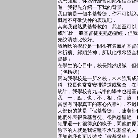
我想知道，你為什麼會如此相信基督
喔，我得先介紹一下我的背景。
我目前是一個半基督徒，你不可以說
概是不尊敬父神的表現吧，
其實我很熟悉基督教的 我甚至可
或許\比一般基督徒更熟悉聖經，但
先說清楚比較好。
我所唸的學校是一間很有名氣的基督
常祈禱、歸順於神，所以他很希望全
督徒」
在學生的心目中，校長雖然虔誠，但
（包括我）
因為我學校是一所名校，常常強調成
科，校長也常常安排講道或聚會，在
統計，我學校有九成半的學生也是基
我．一．點．也．不．相．信．這．
當然有同學真正的專心依靠神，不過
大部份的就是「假基督徒」，連老師
他們外表很像基督徒、很熟悉聖經，
犯罪還一付很得意的樣子，問他們原
餘下的人就是我這種不承認基督的人
我知道我也可以裝成「假基督徒」，