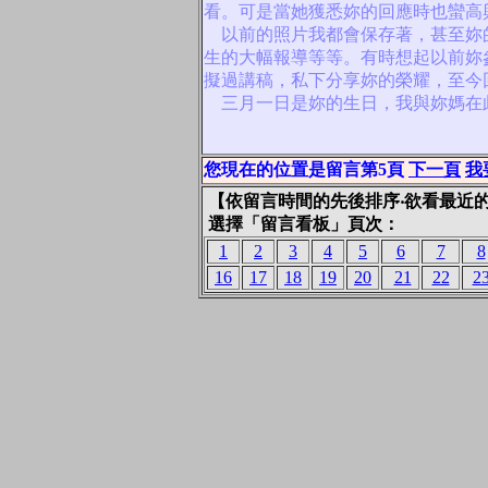
看。可是當她獲悉妳的回應時也蠻高
以前的照片我都會保存著，甚至妳
生的大幅報導等等。有時想起以前妳
擬過講稿，私下分享妳的榮耀，至今
三月一日是妳的生日，我與妳媽在
您現在的位置是留言第5頁
下一頁
我
【依留言時間的先後排序‧欲看最近
選擇「留言看板」頁次：
1
2
3
4
5
6
7
8
16
17
18
19
20
21
22
2