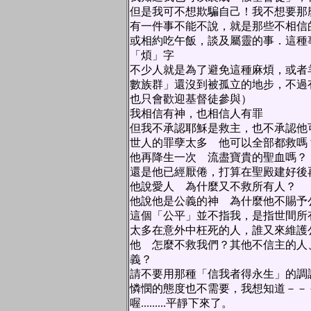
但是我可不想欺騙自己！我不想要那
有一件事不能不說，就是那些不相信
或相約吃午飯，談及屬靈的事．這種
「煩」字
不少人就是為了避免這種麻煩，或者
數族群」還沒到被孤立的地步，不過
也只會歡迎基督徒參與）
我相信有神，也相信人有罪
但我不承認耶穌是救主，也不承認他
世人的罪孽太多 他可以全部都救嗎
他再降生一次 流盡寶貴的聖血嗎？
還是他已經厭倦，打算在聖殿建好後
他說愛人 為什麼又不救所有人？
他說他是公義的神 為什麼他不賜予
這個「公平」並不指我，是指世間所
太多在意外中枉死的人，誰又來維護
他 怎麼不救我們？其他不信主的人
義？
請不要用那種「信我者得永生」的調
憐憫的態度也不需要，我想知道－－
喔.........平靜下來了。