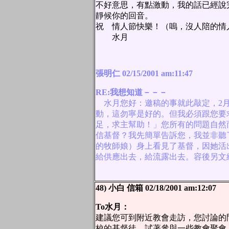
不好意思，有點激動，我的話已經說
靜候你的回音。
祝 情人節快樂！（嗚，沒人陪的情
水月
張明仁 02/15/2001 am:11:47
RE:我想知道－－－
水月您好：邀稿的事就此敲定，2月
動，這勿寧是好的。但我必須跟您要
足，求主幫助！」您所有的問題自然
信基督？我先簡單告訴您，我並非聽
的牧師娘）身上看見了基督，因她活
給供應出去，給流露出去。容後另文
48) 小白 信箱 02/18/2001 am:12:07
To水月：
建議您可到附近教會走訪，您討論的
校的基督徒，試著參與一些教會聚會