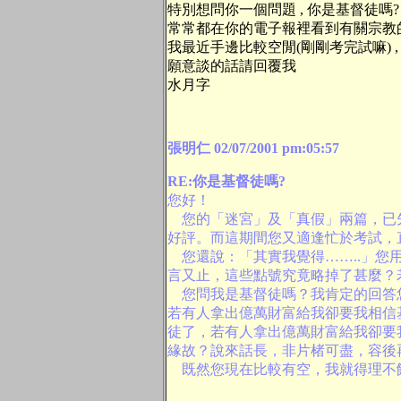
特別想問你一個問題 , 你是基督徒嗎?
常常都在你的電子報裡看到有關宗教
我最近手邊比較空閒(剛剛考完試嘛) 
願意談的話請回覆我
水月字
張明仁 02/07/2001 pm:05:57
RE:你是基督徒嗎?
您好！
您的「迷宮」及「真假」兩篇，已先
好評。而這期間您又適逢忙於考試，
您還說：「其實我覺得……..」您
言又止，這些點號究竟略掉了甚麼？
您問我是基督徒嗎？我肯定的回答
若有人拿出億萬財富給我卻要我相信
徒了，若有人拿出億萬財富給我卻要
緣故？說來話長，非片楮可盡，容後
既然您現在比較有空，我就得理不