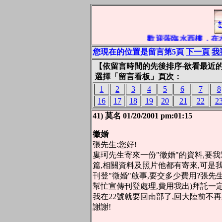
歡迎蒞臨水西樓，在
您現在的位置是留言第5頁
下一頁
我
【依留言時間的先後排序‧欲看最近
選擇「留言看板」頁次：
1
2
3
4
5
6
7
8
16
17
18
19
20
21
22
2
41) 莫名 01/20/2001 pm:01:15
徵婚
張先生:您好!
婁珂先生寄來一份"徵婚"的資料,要
篇,相關資料及照片他都有寄來,可是
刊登"徵婚"啟事,要交多少費用?張先
幫忙宣傳刊登處理,費用我出)拜託一
我在22號就要回南部了,回大陸前不再
謝謝!