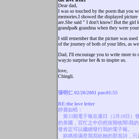
Dear dad,
I was so touched by the poem that you wr
memories.I showed the displayed pictur
are.She said " I don't know! But the girl
grandpa& grandma when they were youn
I still remember that the picture was used 
of the journey of both of your lifes, as we
Dad, I'll encourage you to write more to
way;to surprise her & to inspire us.
love,
Chingli.
張明仁 02/20/2001 pm:01:55
RE:the love letter
靜麗如晤：
第33期電子報在週日（2月18日
的美國，百忙之中仍然按期收閱\我
發肯定可以繼續發行我的電子報。
妳媽很滿意我寫給她的那首詩，只