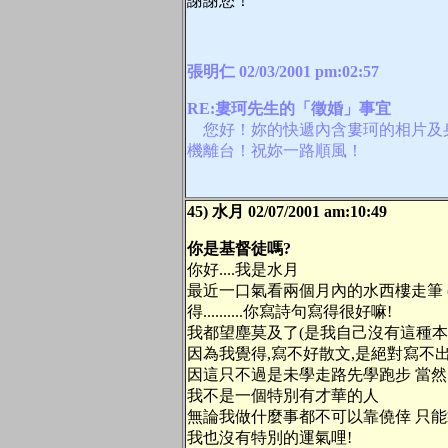
謝謝您！
張明仁 02/03/2001 pm:02:57
RE:婁珂先生的「徵婚」事宜
您好！妳的快遞內含婁珂的相片及
機離台！祝妳一路順風！
45) 水月 02/07/2001 am:10:49
你是基督徒嗎?
你好....我是水月
最近一口氣看兩個月內的水西樓走筆 
得..........你寫詩句寫得很好嘛!
我都望塵莫及了(是我自己沒有這種本事
因為我覺得,寫不好散文,是絕對寫不
因這只不過是未學走路先學跑步 當然
我不是一個特別有才華的人
無論我做什麼事都不可以靠僥倖 只能
我也沒有特別的運氣哩!