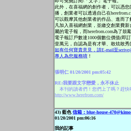
即可免費訂閱\「文字」電子報。
此外，在喜福網的創作者，可以憑您
播，創業者可以透過自己在herefro
可以觀摩其他創業者的作品、進而了
凡加入喜福網創業，並繳交創業費新台
屬的電子報，而herefrom.com為
電子報訂戶數達1000個數位價值(即
壹萬元，自認為是有才華、敢炫敢秀
如有任何寶貴意見，請E-mail至serive@h
專人為您服務唷
！
張明仁 01/20/2001 pm:05:42
RE:我要跟文字戀愛，永不休止
本刊的讀者們！您們上了嗎？趕快
http://www.herefrom.com/
43) 藍色
信箱：blue-house-470@kimo.
01/20/2001 pm:06:16
我的記事