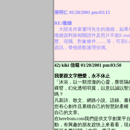
張明仁 01/20/2001 pm:03:15
RE:徵婚
大陸名作家婁珂先生的徵婚，如果
徵婚資料除相關證件及照片不能E-m
歷、現職、對象條件…….等，可否E-
資訊，替他搭配連理佳偶。
42) kiki 信箱 01/20/2001 pm:03:50
我要跟文字戀愛，永不休止
「沐浴，以一顆澄澈的心靈，塵世隔
裸臂，幻化透明羽翼，以意以誠以聖潔
嗎？
凡新詩、散文、網路小說、語錄、書
您有心創作且累積自己的智慧財產權，並向
自己的文章。
在herefrom.com我們提供文字
動，有興趣的朋友趕快上來看看，現在上 htt