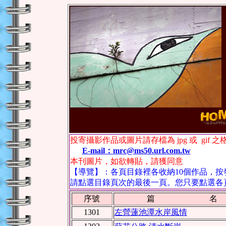
投寄攝影作品或圖片請存檔為
jpg
或
gif
之
E-mail
：
mrc@ms50.url.com.tw
本刊圖片，如欲轉貼，請獲同意
【導覽】：各頁目錄裡各收納10個作品，
請點選目錄頁次的最後一頁。您只要點選各
序號
篇 名
1301
左營蓮池潭水岸風情