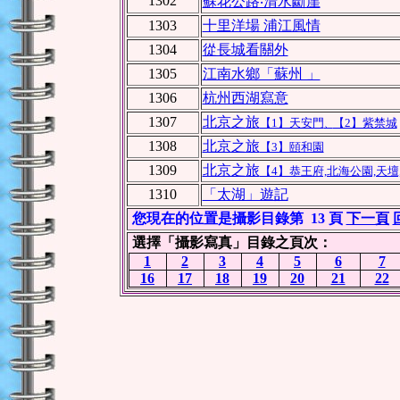
1302
蘇花公路‧清水斷崖
1303
十里洋場 浦江風情
1304
從長城看關外
1305
江南水鄉「蘇州 」
1306
杭州西湖寫意
1307
北京之旅
【1】天安門
【2】紫禁城
、
1308
北京之旅
【3】頤和園
1309
北京之旅
【4】恭王府,北海公園,天壇
1310
「太湖」遊記
您現在的位置是攝影目錄第 13 頁
下一頁
選擇「攝影寫真」目錄之頁次：
1
2
3
4
5
6
7
16
17
18
19
20
21
22