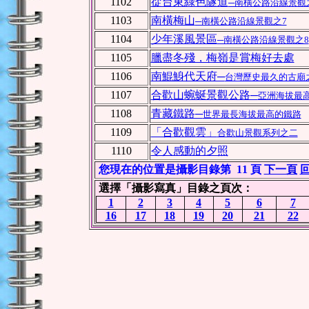
1102
從台東綠色隧道
─南橫公路沿線景觀
1103
南橫梅山
─南橫公路沿線景觀之7
1104
少年溪風景區
─南橫公路沿線景觀之8
1105
臘盡冬殘，梅嶺是賞梅好去處
1106
南鯤鯓代天府─
台灣歷史最久的古廟
1107
合歡山蜿蜒景觀公路─
亞洲海拔最
1108
青藏鐵路─
世界最長海拔最高的鐵路
1109
「合歡觀雲」
合歡山景觀系列之二
1110
令人感動的夕照
您現在的位置是攝影目錄第 11 頁
下一頁
選擇「攝影寫真」目錄之頁次：
1
2
3
4
5
6
7
16
17
18
19
20
21
22