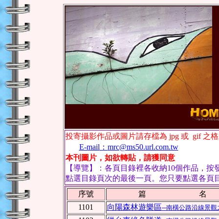
投寄攝影作品或圖片請存檔為
jpg
或
gif
之格
E-mail
：
mrc@ms50.url.com.tw
本刊圖片，如欲轉貼，請獲同意
【導覽】：各頁目錄裡各收納10個作品，按
點選目錄頁次的最後一頁。您只要點選各頁
序號
篇 名
1101
向陽森林遊樂區
─南橫公路沿線景觀